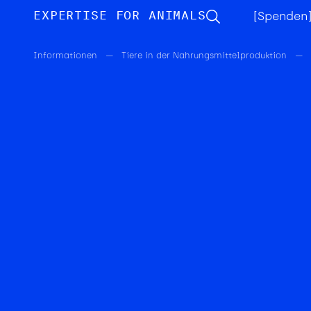
Impressum
Datenschutz
AGB
EXPERTISE FOR ANIMALS
[Spenden
Informationen
—
Tiere in der Nahrungsmittelproduktion
—
Über uns
Spenden
Beratung
Informationen
Blog
Kontakt