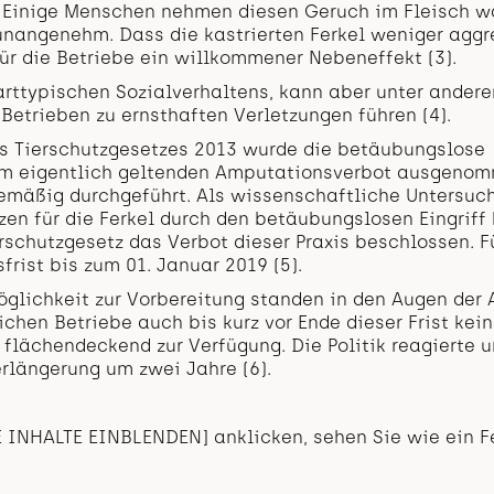
 Einige Menschen nehmen diesen Geruch im Fleisch w
unangenehm. Dass die kastrierten Ferkel weniger aggr
für die Betriebe ein willkommener Nebeneffekt (3).
 arttypischen Sozialverhaltens, kann aber unter ander
Betrieben zu ernsthaften Verletzungen führen (4).
es Tierschutzgesetzes 2013 wurde die betäubungslose
om eigentlich geltenden Amputationsverbot ausgenom
emäßig durchgeführt. Als wissenschaftliche Untersu
en für die Ferkel durch den betäubungslosen Eingriff 
schutzgesetz das Verbot dieser Praxis beschlossen. F
frist bis zum 01. Januar 2019 (5).
öglichkeit zur Vorbereitung standen in den Augen der
ichen Betriebe auch bis kurz vor Ende dieser Frist kei
 flächendeckend zur Verfügung. Die Politik reagierte 
erlängerung um zwei Jahre (6).
 INHALTE EINBLENDEN] anklicken, sehen Sie wie ein Fe