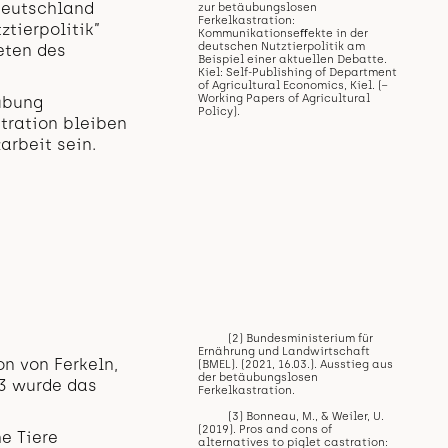
Deutschland
zur betäubungslosen
Ferkelkastration:
ztierpolitik”
Kommunikationseﬀekte in der
deutschen Nutztierpolitik am
eten des
Beispiel einer aktuellen Debatte.
Kiel: Self-Publishing of Department
of Agricultural Economics, Kiel. (=
Working Papers of Agricultural
äubung
Policy).
tration bleiben
arbeit sein.
(2) Bundesministerium für
Ernährung und Landwirtschaft
on von Ferkeln,
(BMEL). (2021, 16.03.). Ausstieg aus
der betäubungslosen
13 wurde das
Ferkelkastration.
(3) Bonneau, M., & Weiler, U.
(2019). Pros and cons of
e Tiere
alternatives to piglet castration: