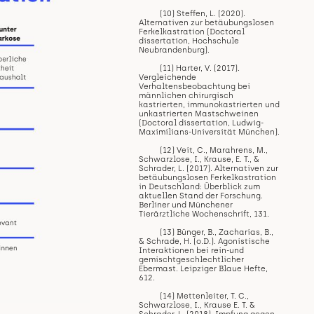
(10) Steffen, L. (2020).
Alternativen zur betäubungslosen
Ferkelkastration (Doctoral
dissertation, Hochschule
Neubrandenburg).
(11) Harter, V. (2017).
Vergleichende
Verhaltensbeobachtung bei
männlichen chirurgisch
kastrierten, immunokastrierten und
unkastrierten Mastschweinen
(Doctoral dissertation, Ludwig-
Maximilians-Universität München).
(12) Veit, C., Marahrens, M.,
Schwarzlose, I., Krause, E. T., &
Schrader, L. (2017). Alternativen zur
betäubungslosen Ferkelkastration
in Deutschland: Überblick zum
aktuellen Stand der Forschung.
Berliner und Münchener
Tierärztliche Wochenschrift, 131.
(13) Bünger, B., Zacharias, B.,
& Schrade, H. (o.D.). Agonistische
Interaktionen bei rein-und
gemischtgeschlechtlicher
Ebermast. Leipziger Blaue Hefte,
612.
(14) Mettenleiter, T. C.,
Schwarzlose, I., Krause E. T. &