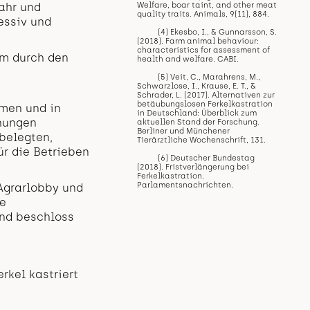
ahr und
Welfare, boar taint, and other meat
quality traits. Animals, 9(11), 884.
essiv und
(4) Ekesbo, I., & Gunnarsson, S.
(2018). Farm animal behaviour:
characteristics for assessment of
em durch den
health and welfare. CABI.
(5) Veit, C., Marahrens, M.,
Schwarzlose, I., Krause, E. T., &
Schrader, L. (2017). Alternativen zur
betäubungslosen Ferkelkastration
men und in
in Deutschland: Überblick zum
chungen
aktuellen Stand der Forschung.
Berliner und Münchener
belegten,
Tierärztliche Wochenschrift, 131.
ür die Betrieben
(6) Deutscher Bundestag
(2018). Fristverlängerung bei
Ferkelkastration.
Parlamentsnachrichten.
 Agrarlobby und
ne
und beschloss
rkel kastriert