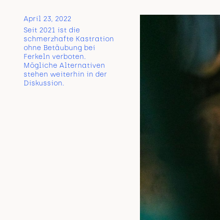
April 23, 2022
Seit 2021 ist die
schmerzhafte Kastration
ohne Betäubung bei
Ferkeln verboten.
Mögliche Alternativen
stehen weiterhin in der
Diskussion.