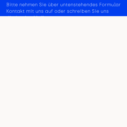
Bitte nehmen Sie über untenstehendes Formular
Kontakt mit uns auf oder schreiben Sie uns
direkt eine Mail an:
info@expertiseforanimals.com