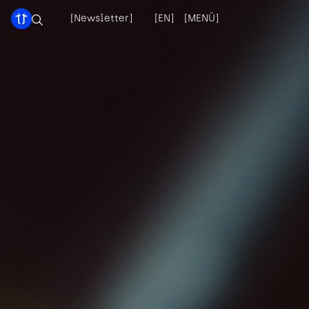
[Newsletter]
[EN]
[MENÜ]
[X]