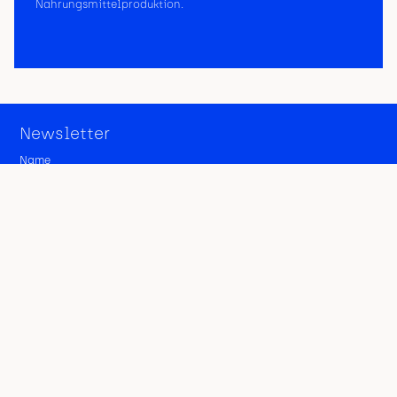
Nahrungsmittelproduktion.
Impressum
Datenschutz
AGB
Newsletter
Name
Über uns
Spenden
E-Mail
Beratung
Informationen
Blog
Kontakt
FAQ